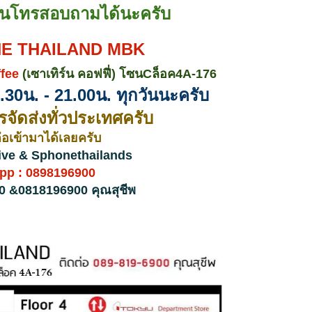
หนโทรสอบถามได้นะครับ
E THAILAND
MBK
fee
(เซาเทิร์น คอฟฟี่)
โซนCล็อค4A-176
.30น. - 21.00น. ทุกวันนะครับ
รจัดส่งทั่วประเทศครับ
อเข้ามาได้เลยครับ
live & Sphonethailands
pp
:
0898196900
0 &0818196900 คุณสุชีพ