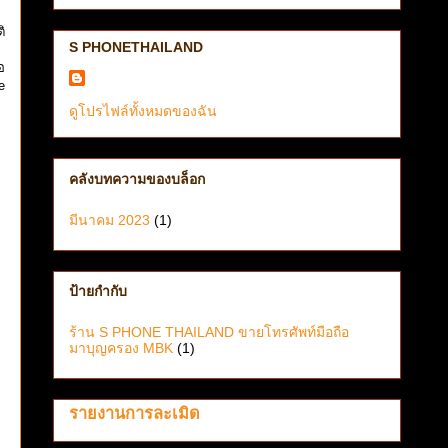
ิ
S PHONETHAILAND
อ
e
ดูโปรไฟล์ทั้งหมดของฉัน
คลังบทความของบล็อก
มีนาคม 2023
(1)
ป้ายกำกับ
ร้าน S PHONE THAILAND ขายโทรศัพท์มือถือ
มาบุญครอง MBK
(1)
รายงานการละเมิด