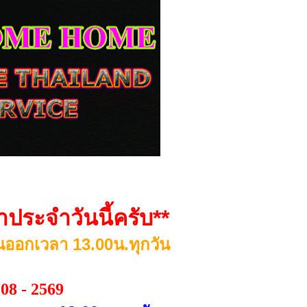
่สุด,เราเปิดบริการ,มากกว่า 20ปี,ทางร้าน,ขอขอบคุณ,ลูกค้า,ทุกๆท่าน,ที่ได้ติตาม,และเลือก,ใช้บริการ,จากทางร้าน,มา
ประจำวันนี้ครับ**
ออกเวลา 1
3
.00น.ทุกวัน
 08 - 2569