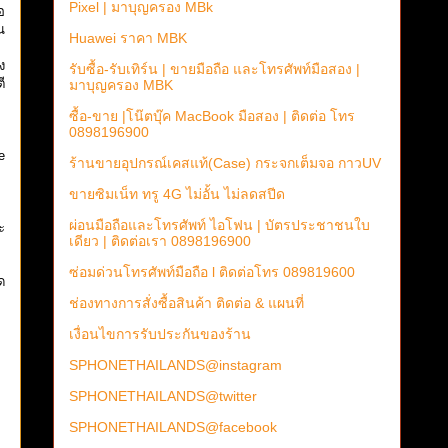
Pixel | มาบุญครอง MBk
อ
น
Huawei ราคา MBK
ง
รับซื้อ-รับเทิร์น | ขายมือถือ และโทรศัพท์มือสอง |
ี
มาบุญครอง MBK
ซื้อ-ขาย |โน๊ตบุ๊ค MacBook มือสอง | ติดต่อ โทร
0898196900
e
ร้านขายอุปกรณ์เคสแท้(Case) กระจกเต็มจอ กาวUV
ขายซิมเน็ท ทรู 4G ไม่อั้น ไม่ลดสปีด
ผ่อนมือถือและโทรศัพท์ ไอโฟน | บัตรประชาชนใบ
ะ
เดียว | ติดต่อเรา 0898196900
ซ่อมด่วนโทรศัพท์มือถือ l ติดต่อโทร 089819600
ด
ช่องทางการสั่งซื้อสินค้า ติดต่อ & แผนที่
เงื่อนไขการรับประกันของร้าน
SPHONETHAILANDS@instagram
SPHONETHAILANDS@twitter
SPHONETHAILANDS@facebook