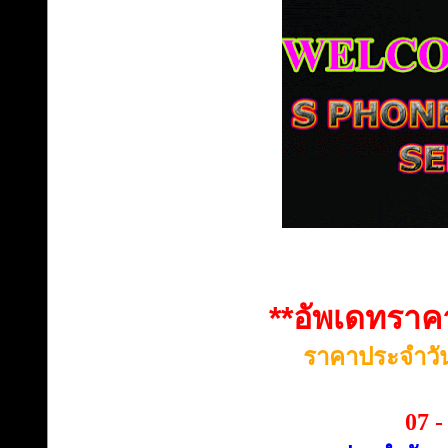
เรามีบริการและประสบการณ์ มากกว่า 20 ปี,เป็นเว็บไซด์,ที่มีลูกค้า,ไว้ใจมากที่สุด,และเข้าชม,มากที
โดยตลอด
**อัพเดทราคา
ราคาประจำวัน
07
-