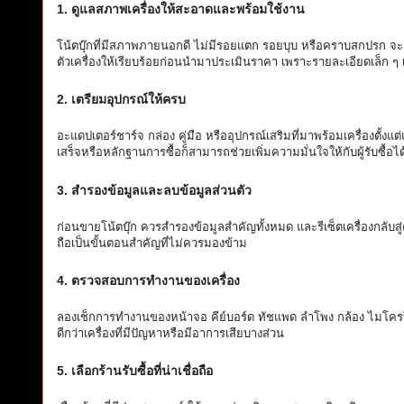
1. ดูแลสภาพเครื่องให้สะอาดและพร้
อมใช้งาน
โน้ตบุ๊กที่มีสภาพภายนอกดี ไม่มีรอยแตก รอยบุบ หรือคราบสกปรก จะส
ตัวเครื่องให้เรียบร้อยก่
อนนำมาประเมินราคา เพราะรายละเอียดเล็ก ๆ เหล
2. เตรียมอุปกรณ์ให้ครบ
อะแดปเตอร์ชาร์จ กล่อง คู่มือ หรืออุปกรณ์เสริมที่มาพร้อมเครื่
องตั้งแ
เสร็จหรือหลักฐานการซื้
อก็สามารถช่วยเพิ่มความมั่
นใจให้กับผู้รับซื้อไ
3. สำรองข้อมูลและลบข้อมูลส่วนตัว
ก่อนขายโน้ตบุ๊ก ควรสำรองข้อมูลสำคัญทั้งหมด และรีเซ็ตเครื่องกลับสู่
ถือเป็นขั้นตอนสำคัญที่ไม่
ควรมองข้าม
4. ตรวจสอบการทำงานของเครื่อง
ลองเช็กการทำงานของหน้าจอ คีย์บอร์ด ทัชแพด ลำโพง กล้อง ไมโคร
ดีกว่าเครื่
องที่มีปัญหาหรือมีอาการเสี
ยบางส่วน
5. เลือกร้านรับซื้อที่น่าเชื่อถือ