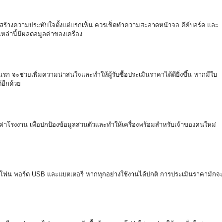
ร้างความประทับใจตั้งแต่
แรกเห็น ควรเช็ดทำความสะอาดหน้าจอ คีย์บอร์ด และ
่านี้มีผลต่อมูลค่าของเครื่
อง
ต่แรก จะช่วยเพิ่มความน่าสนใจและทำให้
ผู้รับซื้อประเมินราคาได้ดียิ่
งขึ้น หากมีใบ
ด้อีกด้วย
ค่
าโรงงาน เพื่อปกป้องข้อมูลส่วนตั
วและทำให้เครื่องพร้อมสำหรับเจ้
าของคนใหม่
โฟน พอร์ต USB และแบตเตอรี่ หากทุกอย่างใช้งานได้ปกติ การประเมินราคามักจ