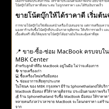
เลือกร้านที่มีประสบการณ์ ให้ราคาประเมินตามสภาพจริง อธิบายรายล
โน้ตบุ๊
กได้ในราคาที่เหมาะสม ไม่ถูกกดราคา และได้รับเงินรวดเร็ว
ขายโน้ตบุ๊กให้ได้ราคาดี เริ่มต้
การขายโน้ตบุ๊กไม่ใช่เพียงแค่
นำเครื่องไปเสนอขาย แต่การเตรียมควา
มองหาร้านรับซื้อโน้
ตบุ๊กที่ประเมินราคายุติธรรม ให้บริการรวดเร็ว 
เบื้องต้นฟรี เพื่อให้คุณขายโน้ตบุ๊กได้อย่
างมั่นใจและคุ้มค่าที่สุด
📍
ขาย-ซื้อ-ซ่อม MacBook ครบจบในที่
MBK Center
สำหรับลูกค้าที่ถือ MacBook อยู่ในมือ ไม่ว่าจะต้องการ
🔄
ขายเครื่องเก่า
💻
ซื้อเครื่องใหม่หรือมือสอง
🔧
ซ่อมอาการเสียทุกประเภท
ในโซนA ของ MBK กรุงเทพฯ มีร้าน Sphonethailandให้บริกา
MacBook มือสอง ที่ให้ราคายุติธรรม ประเมินตามสภาพจริง
💰
ร้าน Sphonethailand รับซื้อ MacBook มือสอง ให้ราคา
หลายคนกังวลว่าเวลาขาย MacBook จะโดนกดราคา แต่ร้าน S
จาก