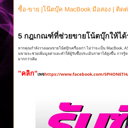
ซื้อ-ขาย |โน๊ตบุ๊ค MacBook มือสอง | ติ
หากคุณกำลังมองหาร้านรับซื้อ Notebook, Laptop, หรือ MacBook ที่เชื่อถือได้ ให้ราคาสูง บริการเป็น
เพื่อให้การขายโน้ตบุ๊กของคุ
ณเป็นเรื่องง่าย สะดวก รวดเร็ว และคุ้มค่าที่สุด
5 กฎเกณฑ์ที่ช่วยขายโน้ตบุ๊กให้
ได
หากคุณกำลังวางแผนขายโน้ตบุ๊
กเครื่องเก่า ไม่ว่าจะเป็น MacBook, A
นขายจะช่วยเพิ่มมูลค่าและทำให้
ผู้รับซื้อประเมินราคาได้สูงขึ้
น การรู้
มากกว่าเดิม
"คลิก"
เพจ
https://www.facebook.com/SPHONETH