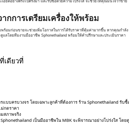
ะเอียดอย่
างตรงไปตรงมา และรับซื้อด้วยความโปร่งใส จะช่วยให้คุณมั่นใจว่าขาย
นจากการเตรียมเครื่องให้
พร้อม
มพร้อมก่
อนขายจะช่วยเพิ่มโอกาสในการได้
รับราคาที่คุ้มค่ามากขึ้น หากคุณกำลัง
และดูแลโดยทีมงานมืออาชีพ Sphonethailand พร้อมให้คำปรึกษาและประเมิ
นราคา
เดียวที่
รแบบครบวงจร โดยเฉพาะลูกค้าที่ต้องการ ร้าน Sphonethailand รับซื้
 ไม่กดราคา
ตามสภาพจริง
phonethailand เป็นมืออาชีพใน MBK จะพิจารณาอย่างโปร่งใส โดยด